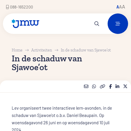
A
A
088-1652200
A
Home
Activiteiten
In de schaduw van Sjawoe’ot
In de schaduw van
Sjawoe’ot
Lev organiseert twee interactieve lern-avonden, in de
schaduw van Sjawoe’ot o.b.v. Daniel Beaupain. Op
woensdagavond 26 juni en op woensdagavond 10 juli
2024.