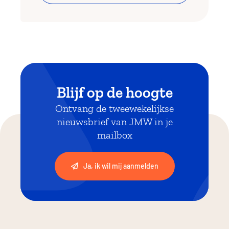
Blijf op de hoogte
Ontvang de tweewekelijkse
nieuwsbrief van JMW in je
mailbox
Ja, ik wil mij aanmelden