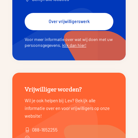
Over vrijwilligerswerk
Voor meer informatie over wat wij doen met uw
persoonsgegevens,
klik dan hier!
Vrijwilliger worden?
Wil je ook helpen bij Lev? Bekijk alle
informatie over en voor vrijwilligers op onze
website!
088-1652255