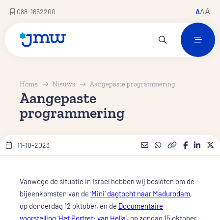
A
A
088-1652200
A
Home
Nieuws
Aangepaste programmering
Aangepaste
programmering
11-10-2023
Vanwege de situatie in Israel hebben wij besloten om de
bijeenkomsten van de
‘Mini’ dagtocht naar Madurodam
,
op donderdag 12 oktober, en de
Documentaire
voorstelling ‘Het Portret: van Hella’
, op zondag 15 oktober,